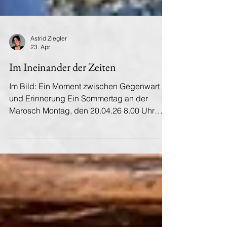
Astrid Ziegler
23. Apr.
Im Ineinander der Zeiten
Im Bild: Ein Moment zwischen Gegenwart
und Erinnerung Ein Sommertag an der
Marosch Montag, den 20.04.26 8.00 Uhr
morgens, die Kinder sind weg, die Hunde
geführt, ich sollte etwas schreiben. Ich bin
müde, obwohl der Tag erst begonnen hat.
Vielleicht liegt es daran, dass mein Handy
zum dritten Mal in fünf Minuten vibriert hat,
Nachrichten, Schlagzeilen, Erinnerungen,