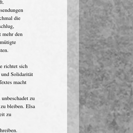
t.
tsendungen 
chmal die 
schlug, 
t mehr den 
mütigte 
ten. 
 richtet sich 
und Solidarität 
Textes macht 
d unbeschadet zu 
zu bleiben. Elsa 
eit zu 
hreiben. 