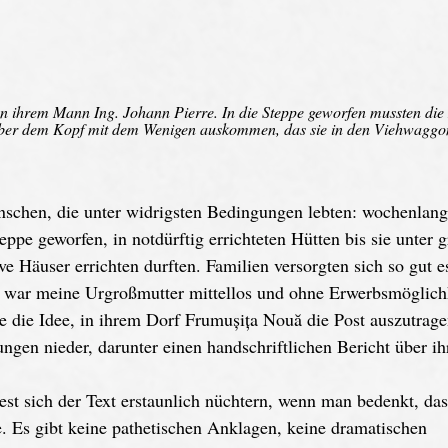
von ihrem Mann Ing. Johann Pierre. In die Steppe geworfen mussten di
er dem Kopf mit dem Wenigen auskommen, das sie in den Viehwaggo
schen, die unter widrigsten Bedingungen lebten: wochenlang 
ppe geworfen, in notdürftig errichteten Hütten bis sie unter g
e Häuser errichten durften. Familien versorgten sich so gut e
war meine Urgroßmutter mittellos und ohne Erwerbsmöglichk
ie die Idee, in ihrem Dorf Frumușița Nouă die Post auszutrag
rungen nieder, darunter einen handschriftlichen Bericht über i
iest sich der Text erstaunlich nüchtern, wenn man bedenkt, das
. Es gibt keine pathetischen Anklagen, keine dramatischen 