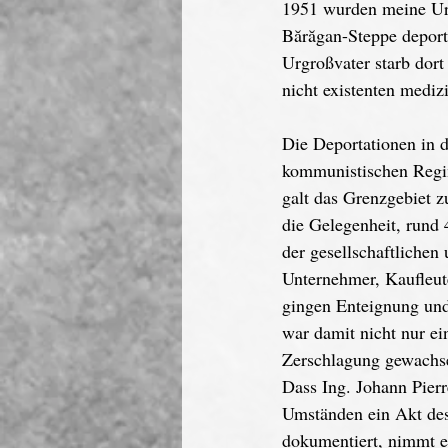
1951 wurden meine Urg
Bărăgan-Steppe deport
Urgroßvater starb dort
nicht existenten mediz
Die Deportationen in d
kommunistischen Regi
galt das Grenzgebiet z
die Gelegenheit, rund 
der gesellschaftlichen
Unternehmer, Kaufleute
gingen Enteignung und 
war damit nicht nur ei
Zerschlagung gewachse
Dass Ing. Johann Pierr
Umständen ein Akt des
dokumentiert, nimmt e