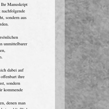
 Ihr Manuskript 
t nachfolgende 
ht, sondern aus 
rden.
rsönlichen 
n unmittelbarer 
en, 
n.
ich dabei auf 
offenbart ihre 
st, sondern 
für kommende 
hen, denen man 