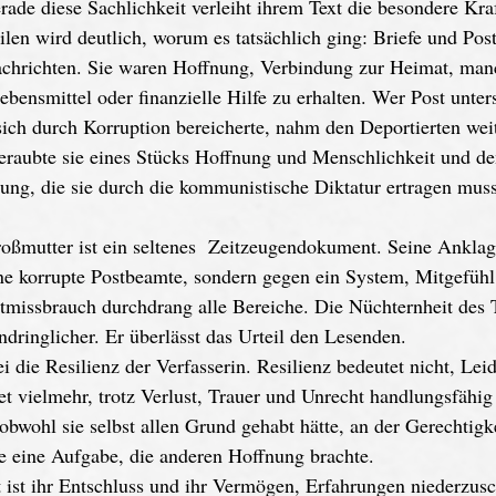
de diese Sachlichkeit verleiht ihrem Text die besondere Kraf
len wird deutlich, worum es tatsächlich ging: Briefe und Pos
chrichten. Sie waren Hoffnung, Verbindung zur Heimat, man
ebensmittel oder finanzielle Hilfe zu erhalten. Wer Post unter
sich durch Korruption bereicherte, nahm den Deportierten wei
beraubte sie eines Stücks Hoffnung und Menschlichkeit und de
tung, die sie durch die kommunistische Diktatur ertragen muss
ßmutter ist ein seltenes  Zeitzeugendokument. Seine Anklage
ne korrupte Postbeamte, sondern gegen ein System, Mitgefühl 
tmissbrauch durchdrang alle Bereiche. Die Nüchternheit des 
dringlicher. Er überlässt das Urteil den Lesenden.
i die Resilienz der Verfasserin. Resilienz bedeutet nicht, Lei
et vielmehr, trotz Verlust, Trauer und Unrecht handlungsfähig 
 obwohl sie selbst allen Grund gehabt hätte, an der Gerechtigk
lte eine Aufgabe, die anderen Hoffnung brachte. 
ist ihr Entschluss und ihr Vermögen, Erfahrungen niederzusc