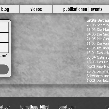
blog
videos
publikationen | events
Letzte Beiträ
20.06 Schrei
11.06 Die Mau
04.06 Die Si
21.05 Mit Gie
11.05 Die ve
23.04 Im Inei
13.04 Das „H
 auf 
05.04 Ostera
18.03 Das Den
07.03 Eine Nis
26.02 Seminar
Schwaben un
17.02 Der letz
attour
heimathaus-billed
banatteam