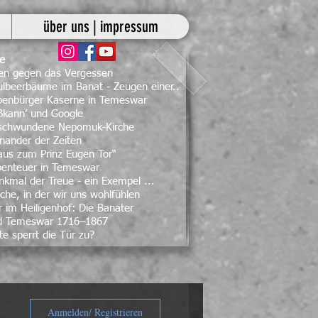
über uns | impressum
ge
ben gegen das Vergessen
lbeerbäume im Banat - Zeugen einer..
ebenbürger Kaserne in Temeswar
ßkann’ und Google
rschwundene Nepomuk-Kirche
nander der Zeiten
aus zum Prinz Eugen Tor“
benteuer in Temeswar
kmal der Treue - ein Exempel ...
che, in der wir uns wohlfühlen
 im Heiligenhof: Die Banater
d Temeswar 1716–1867
te sperrt die Tür zu?
Anmelden/ Registrieren