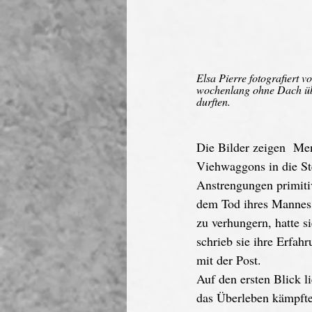
Elsa Pierre fotografiert 
wochenlang ohne Dach üb
durften.
Die Bilder zeigen  Men
Viehwaggons in die Ste
Anstrengungen primitiv
dem Tod ihres Mannes 
zu verhungern, hatte s
schrieb sie ihre Erfah
mit der Post. 
Auf den ersten Blick l
das Überleben kämpfte