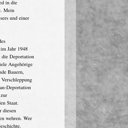
d in die 
e. Mein 
sers und einer 
des 
im Jahr 1948 
t die Deportation 
iele Angehörige 
ende Bauern, 
r Verschleppung 
gan-Deportation 
 zur 
en Staat. 
r diesen 
sen wehren. Wer 
eschichte.