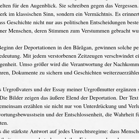
elten für den Augenblick. Sie schreiben gegen das Vergessen.
 Werk im klassischen Sinn, sondern ein Vermächtnis. Es erinner
ss Geschichte nicht nur aus politischen Entscheidungen beste
elner Menschen, deren Stimmen zum Verstummen gebracht wu
Beginn der Deportationen in den Bărăgan, gewinnen solche pe
edeutung. Mit jedem verstorbenen Zeitzeugen verschwindet ei
ngenheit. Umso größer wird die Verantwortung der Nachkomm
ren, Dokumente zu sichern und Geschichten weiterzuerzähle
s Urgroßvaters und der Essay meiner Urgroßmutter ergänzen s
Die Bilder zeigen das äußere Elend der Deportation. Der Text 
Gemeinsam erzählen sie nicht nur von Unterdrückung und Verlu
ortungsbewusstsein und der Entschlossenheit, die Wahrheit 
ten.
as die stärkste Antwort auf jedes Unrechtsregime: dass Mensc