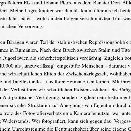
roßeltern Elsa und Johann Pierre aus dem Banater Dorf Bille
iert. Meine Urgroßmutter war damals kaum älter als ich heut
 ein Jahr später – wohl an den Folgen verschmutzten Trinkwas
inischen Versorgung. 
en Bărăgan waren Teil der stalinistischen Repressionspolitik 
mes in Rumänien. Nach dem Bruch zwischen Stalin und Tito 
u Jugoslawien als sicherheitspolitisch verdächtig. Zugleich bo
40.000 als „unzuverlässig“ eingestufte Menschen – darunter v
 und wirtschaftlichen Eliten der Zwischenkriegszeit, wohlhab
 und Intellektuelle – aus ihrer Heimat zu entfernen. Mit ihre
der Verlust ihrer wirtschaftlichen Existenz einher. Die Bără
n Akt politischer Verfolgung, sondern zugleich ein Instrument
ner sozialer Strukturen zur Aneignung von Eigentum durch d
e trotz des Fotografierverbots eine Kamera benutzte, war unte
 Widerstands. Wer fotografiert, kann sich gegen das  Verges
inem Unrechtsregime die Deutungshoheit über seine eigene G