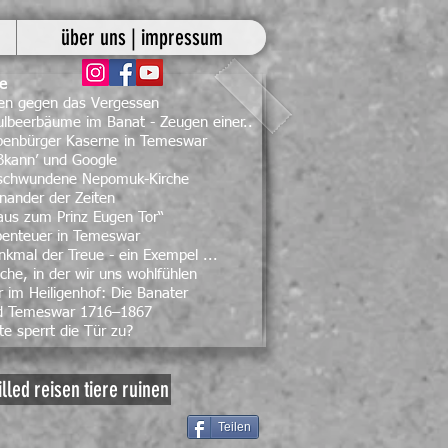
über uns | impressum
ge
ben gegen das Vergessen
lbeerbäume im Banat - Zeugen einer..
ebenbürger Kaserne in Temeswar
ßkann’ und Google
rschwundene Nepomuk-Kirche
nander der Zeiten
aus zum Prinz Eugen Tor“
benteuer in Temeswar
kmal der Treue - ein Exempel ...
che, in der wir uns wohlfühlen
 im Heiligenhof: Die Banater
d Temeswar 1716–1867
te sperrt die Tür zu?
illed
reisen
tiere
ruinen
Teilen