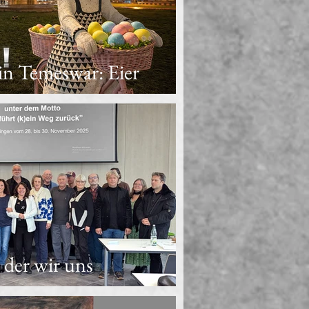
in Temeswar: Eier
bestaunt
 der wir uns