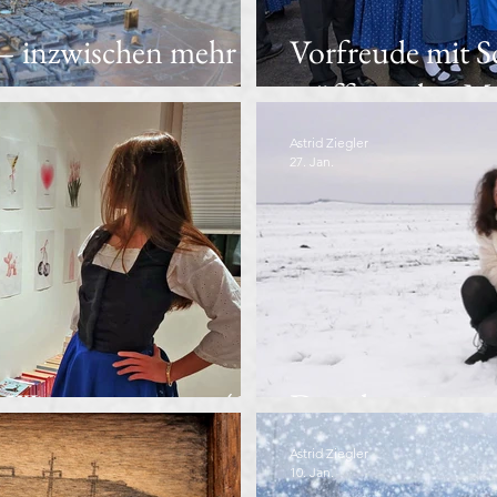
 – inzwischen mehr
Vorfreude mit 
eröffnen den Mü
Astrid Ziegler
27. Jan.
Winter entgegen (2)
Dem kontinental
Astrid Ziegler
10. Jan.