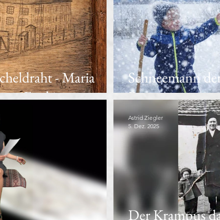
cheldraht - Maria
Schneemann der
 aus Enakievo
Benno
Astrid Ziegler
5. Dez. 2025
Der Krampus da