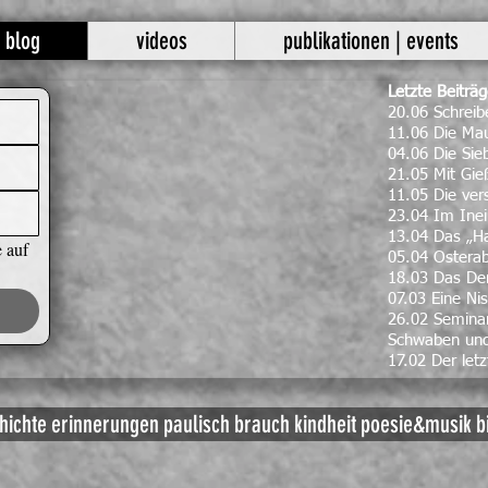
blog
videos
publikationen | events
Letzte Beiträ
20.06 Schrei
11.06 Die Mau
04.06 Die Si
21.05 Mit Gie
11.05 Die ve
23.04 Im Inei
13.04 Das „H
 auf 
05.04 Ostera
18.03 Das Den
07.03 Eine Nis
26.02 Seminar
Schwaben un
17.02 Der letz
hichte
erinnerungen
paulisch
brauch
kindheit
poesie&musik
b