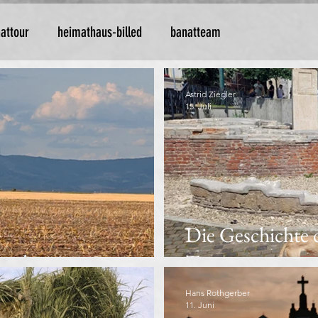
attour
heimathaus-billed
banatteam
Astrid Ziegler
15. Juli
Die Geschichte d
undstagen
Temeswars
Hans Rothgerber
11. Juni