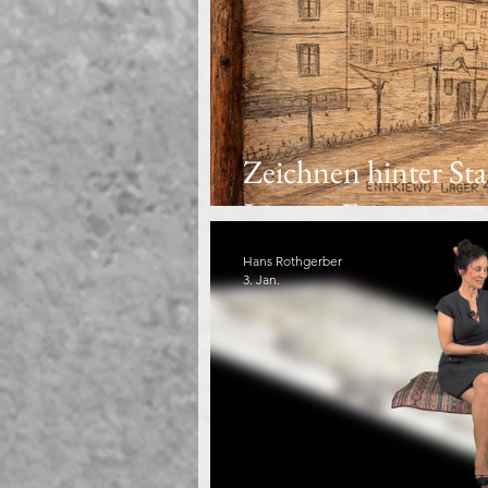
Zeichnen hinter Sta
Linzers Erinnerung
Hans Rothgerber
3. Jan.