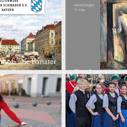
Astrid Ziegler
17. Feb.
nhof: Die Banater
eswar 1716–1867
Der Letzte sperr
Hans Rothgerber
6. Feb.