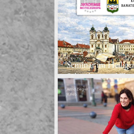
Hans Rothgerber
26. Feb.
Seminar im Heilige
Schwaben und Tem
Astrid Ziegler
9. Feb.