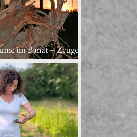
ume im Banat – Zeugen
sion