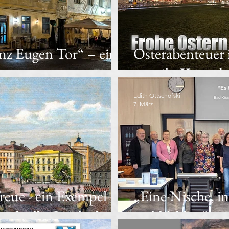
nz Eugen Tor“ – eine
Osterabenteuer 
erung
verteilt, Kunst 
Edith Ottschofski
7. März
eue - ein Exempel
„Eine Nische, in
selvolle Geschichte
wohlfühlen“