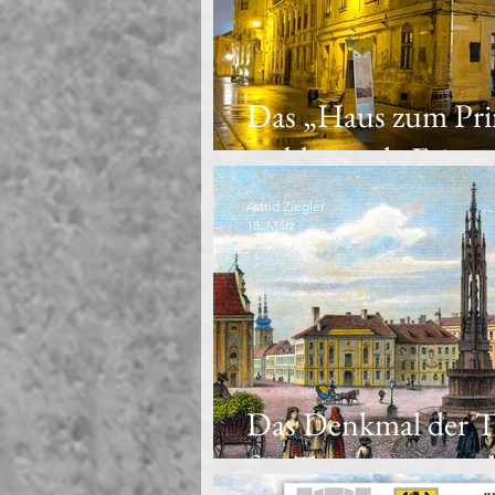
Das „Haus zum Pri
verblassende Erinn
Astrid Ziegler
18. März
Das Denkmal der Tr
für Temeswars wech