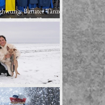
Schwung: Banater Tänze
nchner Schäfflertanz
en Winter entgegen (1)