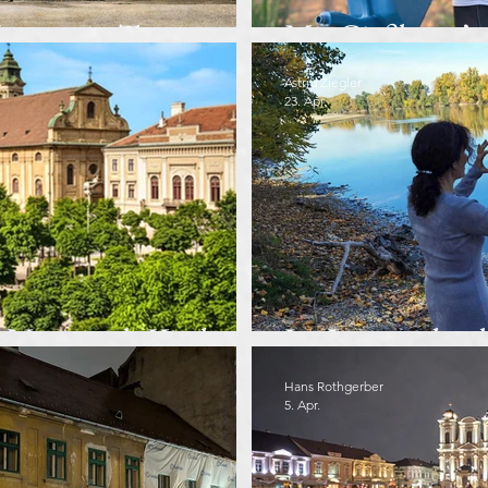
aserne in Temeswar
Mit Gießkann’ 
Astrid Ziegler
23. Apr.
e Nepomuk-Kirche
Im Ineinander d
Hans Rothgerber
5. Apr.