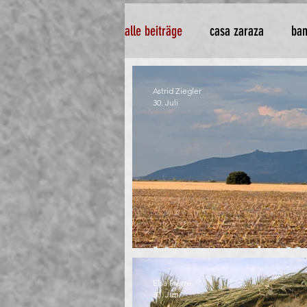
alle beiträge
casa zaraza
ban
Astrid Ziegler
30. Juli
Notizen aus den H
Elsa Pierre
30. Juni