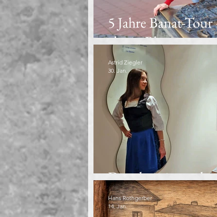
5 Jahre Banat-Tour
als ein Blog
Astrid Ziegler
30. Jan.
Dem kontinentalen 
Hans Rothgerber
14. Jan.