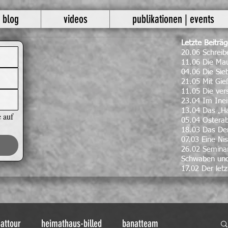
blog
videos
publikationen | events
Letzte Beiträ
20.06 Schrei
11.06 Die Mau
04.06 Die Si
21.05 Mit Gie
11.05 Die ve
23.04 Im Inei
13.04 Das „H
 auf 
05.04 Ostera
18.03 Das Den
07.03 Eine Nis
26.02 Seminar
Schwaben un
17.02 Der letz
attour
heimathaus-billed
banatteam