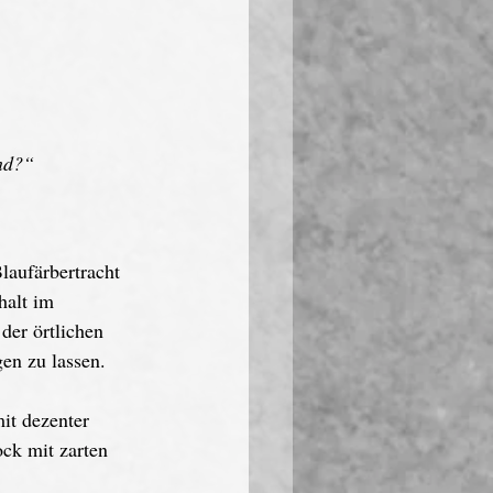
and?“
laufärbertracht 
halt im 
der örtlichen 
en zu lassen.
it dezenter 
ock mit zarten 