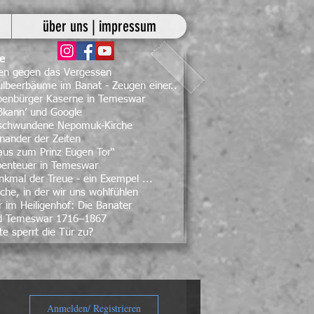
über uns | impressum
ge
ben gegen das Vergessen
lbeerbäume im Banat - Zeugen einer..
ebenbürger Kaserne in Temeswar
ßkann’ und Google
rschwundene Nepomuk-Kirche
nander der Zeiten
aus zum Prinz Eugen Tor“
benteuer in Temeswar
kmal der Treue - ein Exempel ...
che, in der wir uns wohlfühlen
 im Heiligenhof: Die Banater
d Temeswar 1716–1867
te sperrt die Tür zu?
Anmelden/ Registrieren