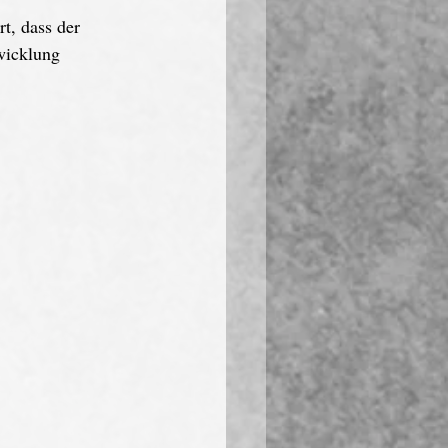
t, dass der 
wicklung 