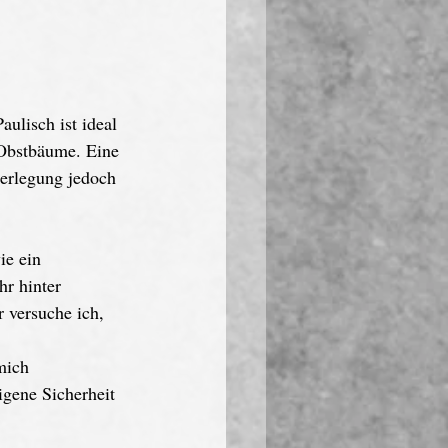
aulisch ist ideal 
 Obstbäume. Eine 
berlegung jedoch 
ie ein 
hr hinter 
 versuche ich, 
mich 
igene Sicherheit 