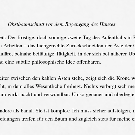
Obstbaumschnitt vor dem Bogengang des Hauses
it: Der frostige, doch sonnige zweite Tag des Aufenthalts in P
en Arbeiten – das fachgerechte Zurückschneiden der Äste der
uläre, beinahe beiläufige Tätigkeit, in der sich bei näherer Ü
nd eine subtile philosophische Idee offenbaren.
iter zwischen den kahlen Ästen stehe, zeigt sich die Krone w
t, in dem alles Wesentliche freiliegt. Nichts verbirgt sich me
m wirkt nackt und verwundbar. Umso genauer und überlegter
andere als banal. Sie ist komplex: Ich muss sicher aufsteigen, 
eidungen treffen für den Baum und zugleich stets für meine e