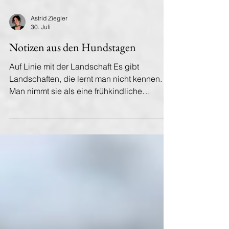
Astrid Ziegler
30. Juli
Notizen aus den Hundstagen
Auf Linie mit der Landschaft Es gibt
Landschaften, die lernt man nicht kennen.
Man nimmt sie als eine frühkindliche
Ahnung in sich auf, die einen ein Leben
lang begleitet. Jedes Mal, wenn ich auf der
Straße von Arad kommend an den
abgeernteten Feldern vorbei nach Paulisch
fahre, geschieht ein Schauspiel, das die
Geografie als Kulisse benutzt. Die Tiefebene
läuft aus, fast unmerklich, als hätte sie ihre
letzte Geduld aufgebraucht. Dann hebt sich
das Land am Horizont. Die erst