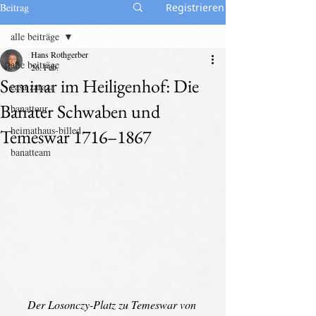
Beitrag
Registrieren
alle beiträge
Hans Rothgerber
alle beiträge
26. Feb.
Seminar im Heiligenhof: Die
casa zaraza
Banater Schwaben und
banattour
heimathaus-billed
Temeswar 1716–1867
banatteam
Der Losonczy-Platz zu Temeswar von 