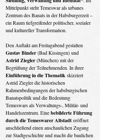
Siedlung, Verwaltung und Identität“
. Im 
Mittelpunkt steht Temeswar als urbanes 
Zentrum des Banats in der Habsburgerzeit – 
ein Raum tiefgreifender politischer, sozialer 
und kultureller Transformation. 
Den Auftakt am Freitagabend gestalten 
Gustav Binder 
(Bad Kissingen) und 
Astrid Ziegler 
(München) mit der 
Begrüßung der Teilnehmenden. In ihrer 
Einführung in die Thematik
 skizziert 
Astrid Ziegler die historischen 
Rahmenbedingungen der habsburgischen 
Banatspolitik und die Bedeutung 
Temeswars als Verwaltungs-, Militär- und 
bebilderte Führung 
Handelszentrum. Eine 
durch die Temeswarer Altstadt
 eröffnet 
anschließend einen anschaulichen Zugang 
zur Stadtgeschichte und macht die baulichen 