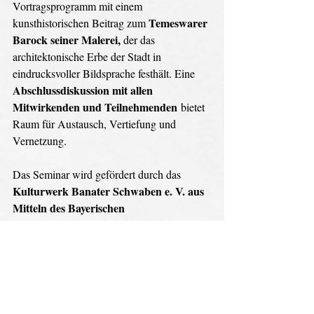
Vortragsprogramm mit einem 
Temeswarer 
kunsthistorischen Beitrag zum 
Barock seiner Malerei, 
der das 
architektonische Erbe der Stadt in 
eindrucksvoller Bildsprache festhält. Eine 
Abschlussdiskussion mit allen 
Mitwirkenden und Teilnehmenden
 bietet 
Raum für Austausch, Vertiefung und 
Vernetzung. 
Das Seminar wird gefördert durch das
Kulturwerk Banater Schwaben e. V. aus 
Mitteln des Bayerischen 
Staatsministeriums für Familie, Arbeit 
und Soziales
 und richtet sich an historisch 
Interessierte, Mitglieder der Banater 
Gemeinschaft sowie an ein 
kulturgeschichtlich aufgeschlossenes 
Publikum.