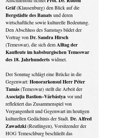
Prof. Dr. Rudolf 
Anschließend richtet 
Gräf 
(Klausenburg) den Blick auf die 
Bergstädte des Banats
 und deren 
wirtschaftliche sowie kulturelle Bedeutung. 
Den Abschluss des Samstags bildet der 
Dr. Sandra Hirsch 
Vortrag von 
Alltag der 
(Temeswar), die sich dem 
Kaufleute im habsburgischen Temeswar 
des 18. Jahrhunderts
 widmet. 
Der Sonntag schlägt eine Brücke in die 
Honorarkonsul Herr Péter 
Gegenwart: 
Tamás 
(Temeswar) stellt die Arbeit der 
Asociația Bastion–Várbástya
 vor und 
reflektiert das Zusammenspiel von 
Vergangenheit und Gegenwart im heutigen 
Dr. Alfred 
kulturellen Gedächtnis der Stadt. 
Zawadzki 
(Reutlingen),
Vorsitzender der 
HOG Temeschburg beschließt das 