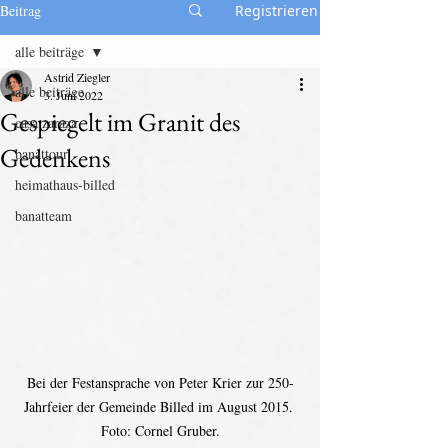
Beitrag
Registrieren
alle beiträge
Astrid Ziegler
alle beiträge
3. Juni 2022
Gespiegelt im Granit des
casa zaraza
Gedenkens
banattour
heimathaus-billed
banatteam
Bei der Festansprache von Peter Krier zur 250-
Jahrfeier der Gemeinde Billed im August 2015. 
Foto: Cornel Gruber.