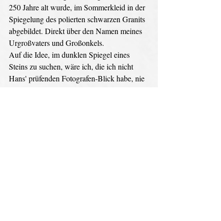
250 Jahre alt wurde, im Sommerkleid in der 
Spiegelung des polierten schwarzen Granits 
abgebildet. Direkt über den Namen meines 
Urgroßvaters und Großonkels.
Auf die Idee, im dunklen Spiegel eines 
Steins zu suchen, wäre ich, die ich nicht 
Hans' prüfenden Fotografen-Blick habe, nie 
gekommen. 
An den Tenor der Rede kann ich mich noch 
gut erinnern. Die Ansprache beinhaltete die 
Botschaft, dass unser wichtigstes Gut der 
Frieden sei. Krier rief seine Großmutter, die 
zwei Weltkriege erlebt und durchlitten hatte 
als Zeugin auf, um vor Krieg und Diktatur 
zu warnen, das weiß ich noch heute. 
Heute …
Inzwischen vergeht kein Tag, an dem man 
nicht mit der allgegenwärtigen Gefahr des 