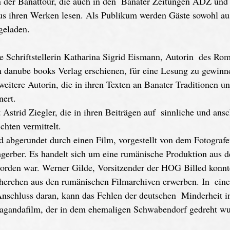
n der Banattour, die auch in den  Banater Zeitungen ADZ und 
 aus ihren Werken lesen. Als Publikum werden Gäste sowohl a
geladen.
ie Schriftstellerin Katharina Sigrid Eismann, Autorin  des Ro
m danube books Verlag erschienen, für eine Lesung zu gewinn
 weitere Autorin, die in ihren Texten an Banater Traditionen u
nert. 
 Astrid Ziegler, die in ihren Beiträgen auf  sinnliche und ans
hten vermittelt.
gerber. Es handelt sich um eine rumänische Produktion aus d
worden war. Werner Gilde, Vorsitzender der HOG Billed konnte
erchen aus den rumänischen Filmarchiven erwerben. In  eine
nschluss daran, kann das Fehlen der deutschen  Minderheit i
gandafilm, der in dem ehemaligen Schwabendorf gedreht wurd