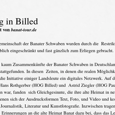
 in Billed
t von 
banat-tour.de
Gemeinschaft der Banater Schwaben wurden durch die  Restrik
lich eingeschränkt und fast gänzlich zum Erliegen gebracht.
es kaum Zusammenkünfte der Banater Schwaben in Deutschlan
stattgefunden. In diesen  Zeiten, in denen die realen Möglichk
ie Initiative einiger Landsleute ein digitales Netzwerk. Auf de
n Hans Rothgerber (HOG Billed) und  Astrid Ziegler (HOG Pau
 war, fanden  sich Gleichgesinnte, die ihre alte Heimat in ne
dienen sich der Ausdrucksformen Text, Foto, und Video und 
Journalistik, Literatur und Kunstfotografie. Inzwischen trag
re Erinnerungen an die alte Heimat Banat dazu bei, dass das Le