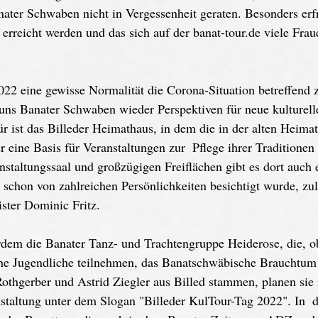
ter Schwaben nicht in Vergessenheit geraten. Besonders erfre
 erreicht werden und das sich auf der banat-tour.de viele Fra
2 eine gewisse Normalität die Corona-Situation betreffend zu
 uns Banater Schwaben wieder Perspektiven für neue kulturelle
ür ist das Billeder Heimathaus, in dem die in der alten Heima
 eine Basis für Veranstaltungen zur  Pflege ihrer Traditione
staltungssaal und großzügigen Freiflächen gibt es dort auch e
 schon von zahlreichen Persönlichkeiten besichtigt wurde, zu
ter Dominic Fritz. 
erdem die Banater Tanz- und Trachtengruppe Heiderose, die, o
he Jugendliche teilnehmen, das Banatschwäbische Brauchtum 
Rothgerber und Astrid Ziegler aus Billed stammen, planen si
nstaltung unter dem Slogan "Billeder KulTour-Tag 2022". In 