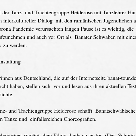
itt der Tanz- und Trachtengruppe Heiderose mit Tanzlehrer Ha
in interkultureller Dialog  mit den rumänischen Jugendlichen a
rona Pandemie verursachten langen Pause ist es wichtig, die
ufzunehmen und auch vor Ort als  Banater Schwaben mit einem
 zu werden. 
nstaltung
innen aus Deutschland, die auf der Internetseite banat-tour.
icht haben, stellen sich  vor und lesen aus ihren aktuellen Tex
ichte.
Tanz- und Trachtengruppe Heiderose schafft  Banatschwäbisch
len Tänze und  einfallsreichen Choreografien.
lyse eines rumänischen Films "Lada cu zestre" (Der  Schrein 