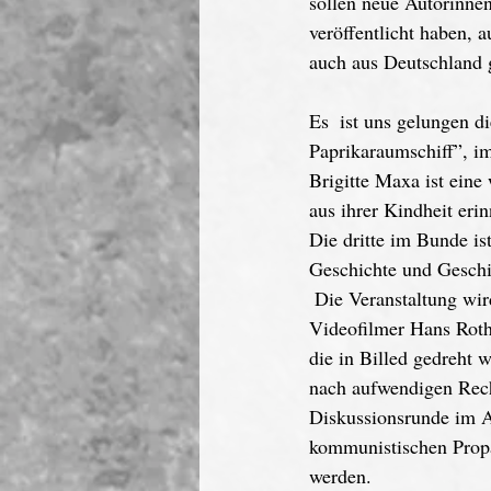
sollen neue Autorinne
veröffentlicht haben,
auch aus Deutschland 
Es  ist uns gelungen d
Paprikaraumschiff”, i
Brigitte Maxa ist eine
aus ihrer Kindheit erin
Die dritte im Bunde ist
Geschichte und Geschic
 Die Veranstaltung wird abgerundet durch einen Film, vorgestellt von dem Fotografen und 
Videofilmer Hans Roth
die in Billed gedreht 
nach aufwendigen Rech
Diskussionsrunde im A
kommunistischen Propa
werden.