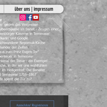
über uns | impressum
ge
ben gegen das Vergessen
lbeerbäume im Banat - Zeugen einer..
ebenbürger Kaserne in Temeswar
ßkann’ und Google
rschwundene Nepomuk-Kirche
nander der Zeiten
aus zum Prinz Eugen Tor“
benteuer in Temeswar
kmal der Treue - ein Exempel ...
che, in der wir uns wohlfühlen
 im Heiligenhof: Die Banater
d Temeswar 1716–1867
te sperrt die Tür zu?
Anmelden/ Registrieren