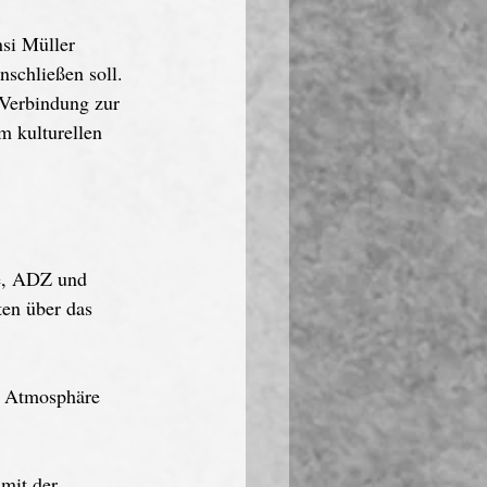
nsi Müller 
nschließen soll. 
 Verbindung zur 
 kulturellen 
de, ADZ und 
ten über das 
e Atmosphäre 
mit der 