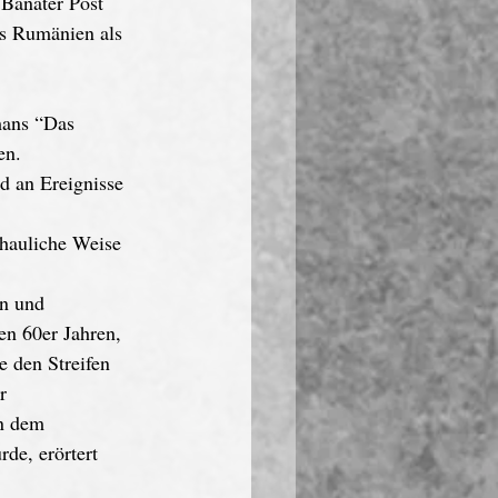
Banater Post 
us Rumänien als 
mans “Das 
en.
nd an Ereignisse 
chauliche Weise 
en 60er Jahren, 
 den Streifen 
r 
n dem 
e, erörtert 