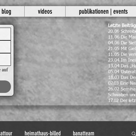
blog
videos
publikationen | events
Letzte Beiträ
20.06 Schrei
11.06 Die Mau
04.06 Die Si
21.05 Mit Gie
11.05 Die ve
23.04 Im Inei
13.04 Das „H
 auf 
05.04 Ostera
18.03 Das Den
07.03 Eine Nis
26.02 Seminar
Schwaben un
17.02 Der letz
attour
heimathaus-billed
banatteam