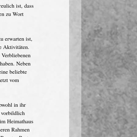
ulich ist, dass 
uen zu Wort 
 erwarten ist, 
 Aktivitäten. 
t Verbliebenen 
n haben. Neben 
ine beliebte 
letzt vom 
bwohl in ihr 
vorbildlich 
e im Heimathaus 
 deren Rahmen 