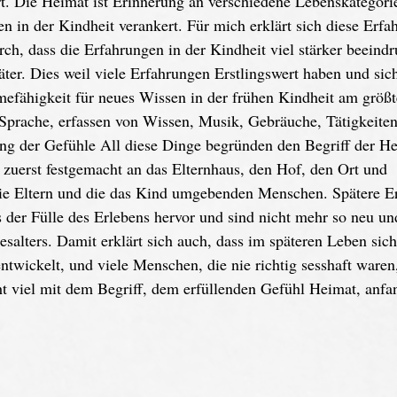
. Die Heimat ist Erinnerung an verschiedene Lebenskategorie
n in der Kindheit verankert. Für mich erklärt sich diese Erf
rch, dass die Erfahrungen in der Kindheit viel stärker beeind
päter. Dies weil viele Erfahrungen Erstlingswert haben und sic
efähigkeit für neues Wissen in der frühen Kindheit am größten
r Sprache, erfassen von Wissen, Musik, Gebräuche, Tätigkeite
ng der Gefühle All diese Dinge begründen den Begriff der He
 zuerst festgemacht an das Elternhaus, den Hof, den Ort und 
 die Eltern und die das Kind umgebenden Menschen. Spätere Er
s der Fülle des Erlebens hervor und sind nicht mehr so neu u
esalters. Damit erklärt sich auch, dass im späteren Leben sich
twickelt, und viele Menschen, die nie richtig sesshaft waren
ht viel mit dem Begriff, dem erfüllenden Gefühl Heimat, anf