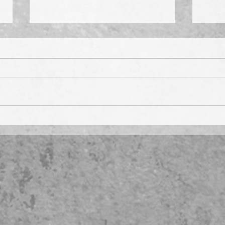
Das H
Kathis Sonntagmorgen