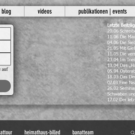
blog
videos
publikationen | events
Letzte Beiträ
20.06 Schrei
11.06 Die Mau
04.06 Die Si
21.05 Mit Gie
11.05 Die ve
23.04 Im Inei
13.04 Das „H
 auf 
05.04 Ostera
18.03 Das Den
07.03 Eine Nis
26.02 Seminar
Schwaben un
17.02 Der letz
attour
heimathaus-billed
banatteam