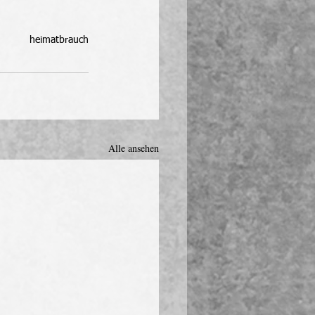
heimat
brauch
Alle ansehen