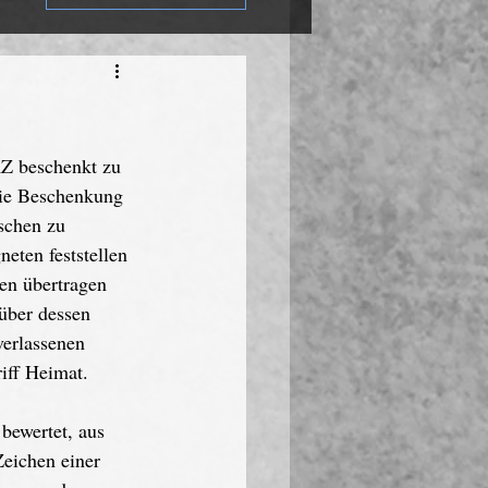
Z beschenkt zu 
die Beschenkung 
schen zu 
eten feststellen 
nen übertragen 
über dessen 
verlassenen 
iff Heimat.
bewertet, aus 
Zeichen einer 