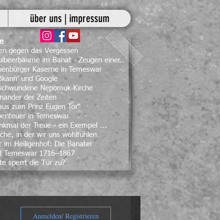
über uns | impressum
ge
ben gegen das Vergessen
lbeerbäume im Banat - Zeugen einer..
ebenbürger Kaserne in Temeswar
ßkann’ und Google
rschwundene Nepomuk-Kirche
nander der Zeiten
aus zum Prinz Eugen Tor“
benteuer in Temeswar
kmal der Treue - ein Exempel ...
che, in der wir uns wohlfühlen
 im Heiligenhof: Die Banater
d Temeswar 1716–1867
te sperrt die Tür zu?
Anmelden/ Registrieren