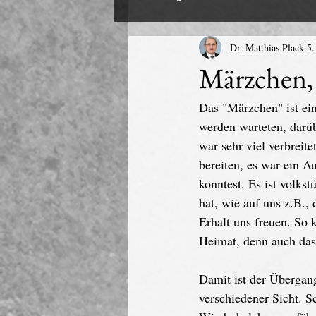
Dr. Matthias Plack
5.
Märzchen,
Das "Märzchen" ist ei
werden warteten, darüb
war sehr viel verbreit
bereiten, es war ein Au
konntest. Es ist volks
hat, wie auf uns z.B.,
Erhalt uns freuen. So 
Heimat, denn auch das
Damit ist der Übergang
verschiedener Sicht. S