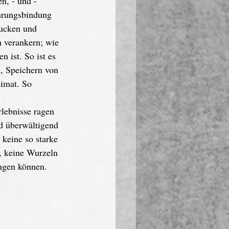
n, - und -
ahrungsbindung 
rucken und 
h verankern; wie 
 ist. So ist es 
n, Speichern von 
imat. So 
lebnisse ragen 
nd überwältigend 
 keine so starke 
, keine Wurzeln 
angen können.