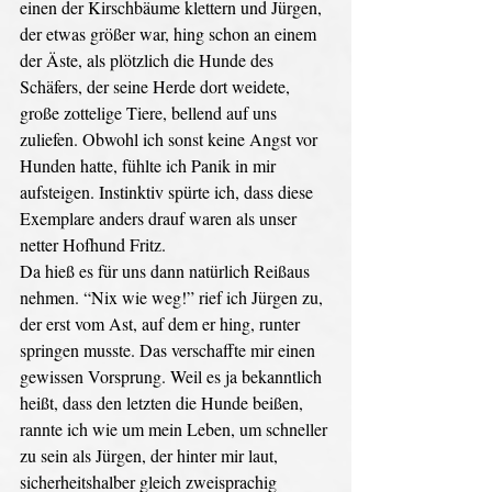
einen der Kirschbäume klettern und Jürgen, 
der etwas größer war, hing schon an einem 
der Äste, als plötzlich die Hunde des 
Schäfers, der seine Herde dort weidete, 
große zottelige Tiere, bellend auf uns 
zuliefen. Obwohl ich sonst keine Angst vor 
Hunden hatte, fühlte ich Panik in mir 
aufsteigen. Instinktiv spürte ich, dass diese 
Exemplare anders drauf waren als unser 
netter Hofhund Fritz. 
Da hieß es für uns dann natürlich Reißaus 
nehmen. “Nix wie weg!” rief ich Jürgen zu, 
der erst vom Ast, auf dem er hing, runter 
springen musste. Das verschaffte mir einen 
gewissen Vorsprung. Weil es ja bekanntlich 
heißt, dass den letzten die Hunde beißen, 
rannte ich wie um mein Leben, um schneller 
zu sein als Jürgen, der hinter mir laut, 
sicherheitshalber gleich zweisprachig 