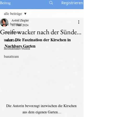
Beitrag
Registrieren
alle beiträge
Astrid Ziegler
alle beiträge
11. Juni 2024
Greife wacker nach der Sünde…
casa zaraza
oder: Die Faszination der Kirschen in 
banattour
Nachbars Garten
heimathaus-billed
banatteam
Die Autorin bevorzugt inzwischen die Kirschen 
aus dem eigenen Garten…