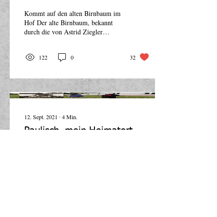
Kommt auf den alten Birnbaum im
Hof Der alte Birnbaum, bekannt
durch die von Astrid Ziegler
veröffentlichten Artikel, „Kommt
unter den...
122
0
32
12. Sept. 2021
∙
4
Min.
Paulisch, mein Heimatort
Paulisch liegt am rechten
Maroschufer am Fuße des „Gal-
Berges“ etwa 25 km entfernt von
Arad und 7 km von Lipova/Radna.
Der Ortsname...
221
0
25