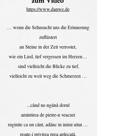
zum Video 
https://www.danwe.de
… wenn die Sehnsucht uns die Erinnerung 
zuflüstert 
an Steine in der Zeit verrostet, 
wie ein Lied, tief vergessen im Herzen… 
 sind vielleicht die Blicke zu tief, 
vielleicht zu weit weg die Schmerzen … 
...când ne-ngână dorul 
amintirea de pietre-n veacuri 
ruginite ca un cânt, adânc in inimi uitat … 
poate-i privirea prea aplecată, 