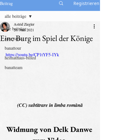
Beitrag
Registrieren
alle beiträge
Astrid Ziegler
alle beiträge
26. Juni 2021
Eine Burg im Spiel der Könige
casa zaraza
banattour
https://youtu.be/CP1tYF5-IYk
heimathaus-billed
banatteam
(CC) subtitrare în limba română
Widmung von Delk Danwe 